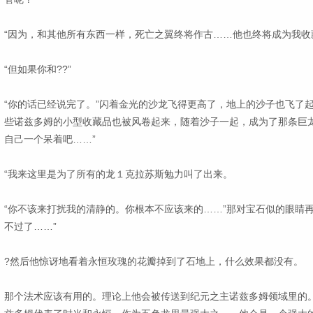
“因为，和其他所有东西一样，死亡之翼终将作古……他也终将成为我收
“但如果你和??”
“你的话已经说完了。”闪着金光的沙龙飞得更高了，地上的沙子也飞了
些诺兹多姆的小型收藏品也被风卷起来，随着沙子一起，成为了那条巨龙
自己一个呆着吧……”
“我来这里是为了所有的龙１克拉苏斯勉力叫了出来。
“你不该来打扰我的清静的。你根本不应该来的……”那对宝石似的眼睛
不过了……”
?然后他惊讶地看着永恒玫瑰的花瓣掉到了石地上，什么效果都没有。
那个法术应该有用的。理论上他会被传送到纪元之主诺兹多姆领域里的