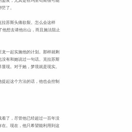
的盟友，尤其是在玛里苟斯很可能
渺茫了。
克拉苏斯头痛欲裂。怎么会这样
了他想去请他出山，而且施法阻止
巨龙一起实施他的计划。那样就剩
也没有和她说过一句话。克拉苏斯
界显现。对于她，梦境就是现实。
他提起这个方法的话，他也会控制
找着了，尽管他已经超过一百年没
存在。现在，他只希望能利用到这