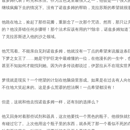
兹多姆代表了时光和永恒。作为五色龙里最强大之一，他会是一个强大
继续疯癫下去的情况下。没有了诺兹多姆的帮助，克拉苏斯的希望就很
他跪在地上，捡起了那些花瓣，重新念了一次那个咒语。然而，那只让
的？他没弄错任何步骤呀！那个法术应该有用的??除非，诺兹多姆知道
了克拉苏斯进入他的沙之领域。
他咒骂着。不能亲自见到诺兹多姆，他就没有一丁点的希望来说服这条
下梦之女王了……她是守护巨龙中最难懂的一位，在他漫长的一生中，
甚至不知如何才能找到她。因为许多传说都说过，伊瑟拉从不在现实世
梦境就是现实？一个绝望的计划在他脑袋里形成。如果是在过去有人向
不住地大笑起来的。这是多么荒谬的想法啊！一点希望都没有！
但是，这就和他去找诺兹多姆一样，还有别的选择么？
他又回身对着那些试剂和器具，这次他要找一个黑色的瓶子。他很快就
有碰过它了。上次他用这个瓶子里的东西，就杀死了那一个看似不死的