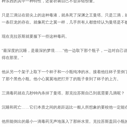
种东西的其中一种特性，还要祈祷自己不会弄错份量。
只是三滴沾在箭尖上的这种毒液，就杀死了深渊之王曼塔。只是三滴，
一条巨龙的存在。就像死亡之翼一样，几乎所有人都曾经认为曼塔是不
现在克拉苏斯就要服下一些这种毒药。
“最深度的沉睡，是最深的梦境……”他一边取下那个瓶子，一边对自己
得在那里。”
他从另一个架子上取下一个杯子和一小瓶纯净的水。接着他往杯子里倒
了那个黑色小瓶。他小心翼翼地把打开了的瓶子拿到了杯子的上方。
三滴毒药就在几秒钟内杀掉了曼塔。那克拉苏斯自己到底需要几滴呢？
沉睡和死亡……它们本质之间的差距远比一般人所想象的要校他一定能
他所能倒出的最小一滴毒药无声地落入了那杯水里。克拉苏斯盖回小瓶