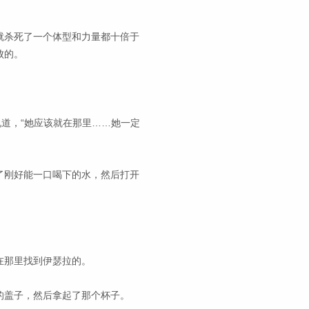
就杀死了一个体型和力量都十倍于
败的。
说道，“她应该就在那里……她一定
了刚好能一口喝下的水，然后打开
在那里找到伊瑟拉的。
的盖子，然后拿起了那个杯子。