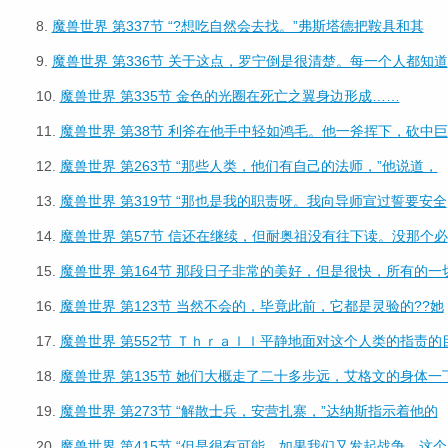
8.
魔兽世界 第337节 “?想吃自然会去找。”弗斯塔德把鞍具和其
9.
魔兽世界 第336节 关于这点，罗宁倒是很清楚。每一个人都知道
10.
魔兽世界 第335节 金色的光圈在死亡之翼身边形成……
11.
魔兽世界 第38节 利斧在他手中轻如鸿毛。他一斧挥下，砍中巨
12.
魔兽世界 第263节 “那些人类，他们有自己的法师，”他说道，
13.
魔兽世界 第319节 “那也是我的职责呀。我向导师宣过誓要安全
14.
魔兽世界 第57节 信还在继续，但耐奥祖没有往下读。没那个必
15.
魔兽世界 第164节 那段日子非常的美好，但是很快，所有的一
16.
魔兽世界 第123节 当然不会的，毕竟此前，它都是灵验的??她
17.
魔兽世界 第552节 Ｔｈｒａｌｌ平静地面对这个人类的指责的
18.
魔兽世界 第135节 她们大概走了二十多步远，艾格文的身体一
19.
魔兽世界 第273节 “解散士兵，安营扎寨，”达纳斯指示着他的
20.
魔兽世界 第415节 “但是很有可能，如果我们又发起战争，这个