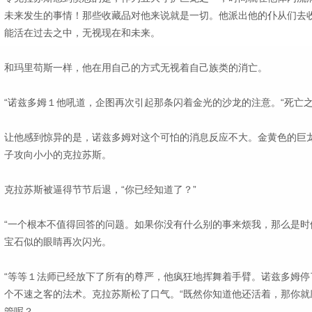
未来发生的事情！那些收藏品对他来说就是一切。他派出他的仆从们去收
能活在过去之中，无视现在和未来。
和玛里苟斯一样，他在用自己的方式无视着自己族类的消亡。
“诺兹多姆１他吼道，企图再次引起那条闪着金光的沙龙的注意。“死亡
让他感到惊异的是，诺兹多姆对这个可怕的消息反应不大。金黄色的巨
子攻向小小的克拉苏斯。
克拉苏斯被逼得节节后退，“你已经知道了？”
“一个根本不值得回答的问题。如果你没有什么别的事来烦我，那么是时
宝石似的眼睛再次闪光。
“等等１法师已经放下了所有的尊严，他疯狂地挥舞着手臂。诺兹多姆停
个不速之客的法术。克拉苏斯松了口气。“既然你知道他还活着，那你就
管呢？