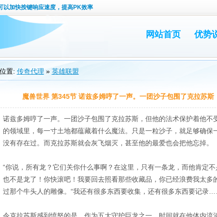
可以加快按键响应速度，提高PK效率
网站首页
优势
位置:
传奇代理
»
英雄联盟
魔兽世界 第345节 诺兹多姆哼了一声。一团沙子包围了克拉苏斯
诺兹多姆哼了一声。一团沙子包围了克拉苏斯，但他的法术保护着他不
的领域里，每一寸土地都蕴藏着什么魔法。只是一粒沙子，就足够确保
没有存在过。而克拉苏斯就会灰飞烟灭，甚至他的最爱也会把他忘掉。
“你说，所有龙？它们关你什么事啊？在这里，只有一条龙，而他肯定不
也不是龙了！你快滚吧！我要回去照看那些收藏品，你已经浪费我太多
过那个牛头人的雕像。“我还有很多东西要收集，还有很多东西要记录…
令克拉苏斯感到愤怒的是，作为五大守护巨龙之一，时间就在他体内流