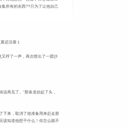
集所有的东西??只为了让他自己
之翼还活着１
龙又哼了一声，再次喷出了一团沙
候说再见了。”那条龙抬起了头，
了下来，取消了他准备用来赶走那
应该知道他想干什么！你怎么能不