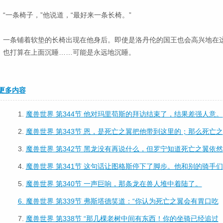
“一条椅子，”他说道，“最好来一条长椅。”
一条铺着软垫的长椅出现在他身后。即使是洛丹伦的国王也会高兴地在
也打算在上面沉睡……可能是永远地沉睡。
更多内容
1.
魔兽世界 第344节 他对玛里苟斯的拜访结束了，结果差强人意。
2.
魔兽世界 第343节 恩，是死亡之翼把他带到这里的；那么死亡之
3.
魔兽世界 第342节 黑龙没有再说什么，但罗宁知道死亡之翼依然
4.
魔兽世界 第341节 这句话让图格斯停下了脚步。他和别的骑手们
5.
魔兽世界 第340节 一声巨响，那条龙在兽人堆中着陆了。
6.
魔兽世界 第339节 弗斯塔德笑道：“你认为死亡之翼会有胃口吃
7.
魔兽世界 第338节 “那几棵老树中间有东西！你的坐骑已经追过