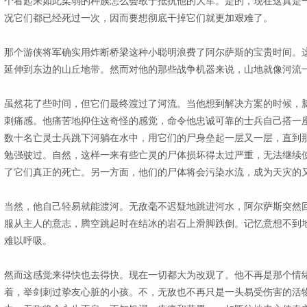
个看起来如此柔弱的种族怎么会敢于抵抗他的大军。是的，现在这真是
况它们都已经死过一次，因而要想彻底干掉它们就更加艰难了。
那个游侠将军确实用炸断桥梁这种小聪明浪费了阿尔萨斯的宝贵时间。
延伸到东边的山丘地带。然而对他的那些战争机器来说，山地就像河流
虽然花了些时间，但它们最终渡过了河流。当他想到解决方案的时候，
刺痛感。他痛苦地抑住这奇怪的感觉，命令他忠诚可靠的士兵自己搭一座
数十名亡灵士兵跳下河躺在水中，用它们的尸身垒起一层又一层，直到
勉强驶过。自然，这样一来有些亡灵的尸体损坏得太过严重，无法继续使
了它们真正的死亡。另一方面，他们的尸体将会污染水流，成为天灾的
当然，他自己轻易就能渡河。无敌毫不迟疑地跳进河水，阿尔萨斯突然
服从主人的意志，腾空跳起时在结冰的岩石上滑脚跌倒。记忆意想不到
难以呼吸。
然而这感觉来得快也去得快。现在一切都大为改观了。他不再是那个情
着，举剑刺过挚友心脏的小孩。不，无敌也不再只是一头易受伤害的活