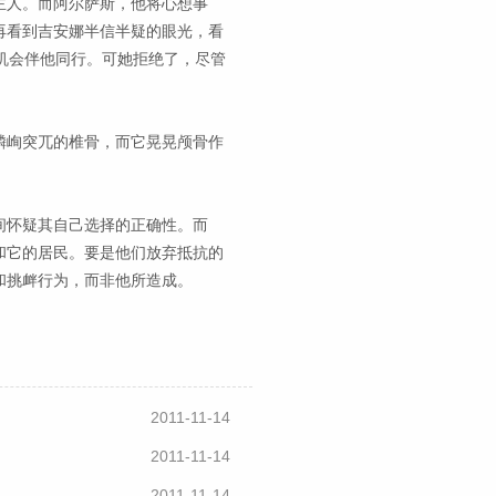
主人。而阿尔萨斯，他将心想事
再看到吉安娜半信半疑的眼光，看
机会伴他同行。可她拒绝了，尽管
嶙峋突兀的椎骨，而它晃晃颅骨作
间怀疑其自己选择的正确性。而
和它的居民。要是他们放弃抵抗的
和挑衅行为，而非他所造成。
2011-11-14
2011-11-14
2011-11-14