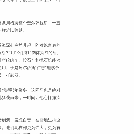
一支大军了，成百上千的士兵，何
这条河横跨整个奎尔萨拉斯，一直
一样难以跨越。
脑海深处突然升起一阵难以言表的
桥??用它们腐烂肉体搭成的桥。
那些绞肉车、投石车和抛石机能够
用。于是阿尔萨斯“仁慈”地赐予
又一样武器。
回想起那年隆冬，这匹马也是绝对
地猛袭而来，一时间让他心怀痛疚
绪崩溃、羞愧自责、在雪地里抽泣
物。他们现在都更为强大，更为有