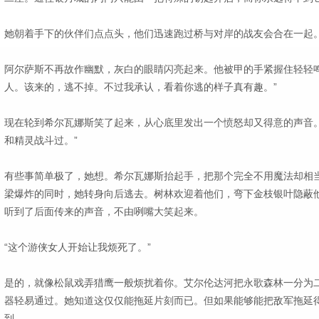
她朝着手下的伙伴们点点头，他们迅速跑过桥与对岸的战友会合在一起
阿尔萨斯不再故作幽默，灰白的眼睛闪亮起来。他被甲的手紧握住轻轻鸣
人。该来的，逃不掉。不过我承认，看着你逃的样子真有趣。”
现在轮到希尔瓦娜斯笑了起来，从心底里发出一个愤怒却又得意的声音。
和精灵战斗过。”
有些事简单极了，她想。希尔瓦娜斯抬起手，把那个完全不用魔法却相
梁爆炸的同时，她转身向后逃去。树林欢迎着他们，弯下金枝银叶隐蔽
听到了后面传来的声音，不由咧嘴大笑起来。
“这个游侠女人开始让我烦死了。”
是的，就像松鼠戏弄猎鹰一般烦扰着你。艾尔伦达河把永歌森林一分为
器轻易通过。她知道这仅仅能拖延片刻而已。但如果能够能把敌军拖延
到。