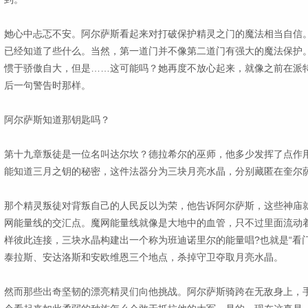
她心中忐忑不安。阿尔萨斯看起来对打破保护精灵之门的魔法相当自信
已经知道了些什么。当然，第一道门并不像第二道门有强大的魔法保护
惯于骄傲自大，但是……这可能吗？她再度不放心起来，就像之前在派
后一句警告时那样。
阿尔萨斯知道那钥匙吗？
第十九章叛徒是一位名叫达尔坎？德拉希尔的巫师，他多少发挥了点作
能知道三月之钥的秘密，这件法器分为三块月亮水晶，分别藏匿在奎尔
那个精灵叛徒对背叛自己的人民反以为荣，他告诉阿尔萨斯，这些神庙
网能量线的交汇点。魔网能量线就像是大地中的血管，只不过里面流动
样彼此连接，三块水晶构建出一个称为班迪诺里尔的能量唱?也就是“看
泰拉斯、安达洛斯和安欧维恩三个地点，杀掉守卫夺取月亮水晶。
然而那些出奇坚韧的漂亮精灵们向他挑战。阿尔萨斯骑跨在无敌身上，