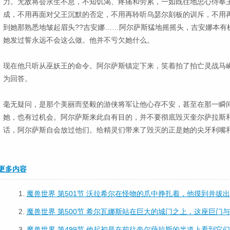
力。无敌将会永生不息，不知饥渴、疼痛和劳累，一如既往地忠心侍奉
成，不用再面对父王沉默的否定，不用再聆听乌瑟尔刻板的训斥，不用
到她那熟悉地皱起眉头??吉安娜……阿尔萨斯猛地摇摇头，吉安娜本有
她发过誓永远不会这么做。他并不亏欠她什么。
现在他只听从巫妖王的命令。阿尔萨斯镇定下来，笑着拍了拍亡灵战马
为回答。
毫无疑问，是那个美丽而坚毅的游侠将军让他心存不安，甚至在那一瞬
她，也有过机会。阿尔萨斯来此自有目的，并不要彻底毁灭奎尔萨拉斯
话，阿尔萨斯自会放过他们。给精灵们带来了毁灭的正是她的尖牙利嘴
更多内容
1.
魔兽世界 第501节 沃拉希尔在怪物的爪中挣扎着，他摸到并拔出
2.
魔兽世界 第500节 希尔瓦娜斯站在巨大的城门之上，这座巨门与
3.
魔兽世界 第499节 他起初是在前往奎尔萨拉斯的半道上看到它们