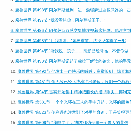
4.
魔兽世界 第498节 阿尔萨斯跳到一边，勉强躲过这柄武器的一击
5.
魔兽世界 第497节 “我没看错你，阿尔萨斯王子。”
6.
魔兽世界 第496节 阿尔萨斯百感交集地注视着这把剑。他注意到
7.
魔兽世界 第495节 “让我看看。”她要求道。法拉尼尔鞠了一躬
8.
魔兽世界 第494节 “听我说，孩子……阴影已经降临，不管你做
9.
魔兽世界 第493节 阿尔萨斯记起了穆拉丁解读的铭文，他的手无
10.
魔兽世界 第492节 他发出一声快乐的喊叫，高举长剑，惊喜和
11.
魔兽世界 第451节 但无敌已经飞快地冲出老远，只剩一个渐渐
12.
魔兽世界 第94节 雷宾开始集中精神把船长的指甲削尖。博利克
13.
魔兽世界 第381节 一个个光环在三人的手中升起，光环的颜色
14.
魔兽世界 第523节 伊利丹也注意到了对手的窘迫，于是笑得更
15.
魔兽世界 第609节 “我想过了，”迦罗娜边倒腾一个兽人的背包