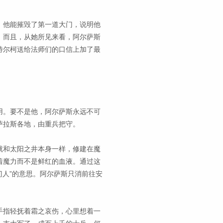
。他能摧毁了第一道大门，说明他
。而且，从她所见来看，阿尔萨斯
特尔柯送给法师们的口信上加了最
用。要不是他，阿尔萨斯永远不可
萨拉斯各地，由重兵把守。
就和太阳之井本身一样，修建在魔
着魔力而不是鲜红的血液。通过这
门人”的意思。阿尔萨斯只消前往安
手指轻抚着霜之哀伤，心里想着一