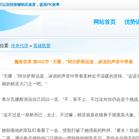
可以加快按键响应速度，提高PK效率
网站首页
优势
位置:
传奇代理
»
英雄联盟
魔兽世界 第502节 “天哪，”阿尔萨斯说道，诙谐的声音中带着
“天哪，”阿尔萨斯说道，诙谐的声音中带着某种近乎温暖的意味。“这
丽的精灵大门之一吧。”
希尔瓦娜斯强迫自己回以一笑。“不，算不上。不过这对你仍会是个挑战
“这不过是一座桥而已，女士。不过嘛，精灵就喜欢猪鼻子插葱装大象。
她朝着他的军队盯着看了一会，愤怒打破了她强装的矜持。“屠夫！你成
二座。通往银月城的内门只能由一把特殊的钥匙开启，而你永远得不到