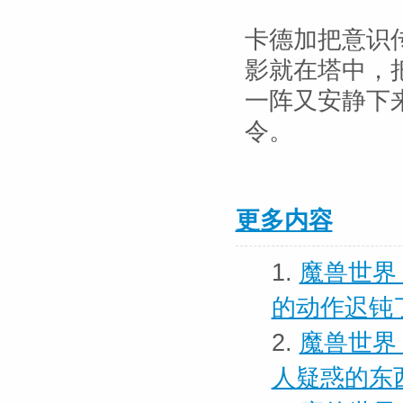
卡德加把意识
影就在塔中，
一阵又安静下
令。
更多内容
1.
魔兽世界
的动作迟钝
2.
魔兽世界
人疑惑的东